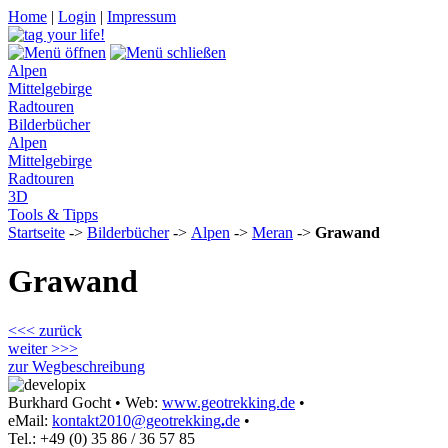
Home
|
Login
|
Impressum
Alpen
Mittelgebirge
Radtouren
Bilderbücher
Alpen
Mittelgebirge
Radtouren
3D
Tools & Tipps
Startseite
->
Bilderbücher
->
Alpen
->
Meran
->
Grawand
Grawand
<<< zurück
weiter >>>
zur Wegbeschreibung
Burkhard Gocht • Web:
www.geotrekking.de
•
eMail:
kontakt2010@geotrekking
.
de
•
Tel.: +49 (0) 35 86 / 36 57 85