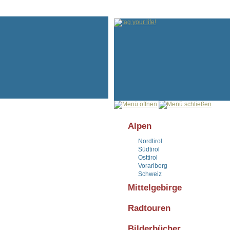
Alpen
Nordtirol
Südtirol
Osttirol
Vorarlberg
Schweiz
Mittelgebirge
Radtouren
Bilderbücher