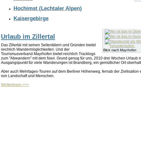
Hochimst (Lechtaler Alpen)
Kaisergebirge
Urlaub im Zillertal
Das Zillertal mit seinen Seitentälern und Gründen bietet
reichlich Wandermöglichkeiten. Und der
Blick nach Mayrhofen
Tourismusverband Mayrhofen bietet reichlich Tracklogs
zum "Abwandern" mit dem Navi. Grund genug für uns, 2010 drei Wochen Urlaub im 
Ausgangspunkt für viele Wanderungen ist Brandberg, ein gemütlicher Ort oberhalb
Aber auch Mehrtages-Touren auf dem Berliner Höhenweg, fernab der Zivilisation 
von Landschaft und Menschen.
Weiterlesen >>>