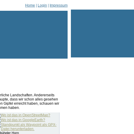
Home
|
Login
|
Impressum
errliche Landschaften. Andererseits
aupte, dass wir schon alles gesehen
n Gipfel erreicht haben, schauen wir
ommen haben.
zbüheler Horn